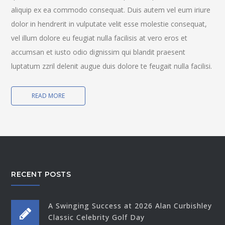
aliquip ex ea commodo consequat. Duis autem vel eum iriure
dolor in hendrerit in vulputate velit esse molestie consequat,
vel illum dolore eu feugiat nulla facilisis at vero eros et
accumsan et iusto odio dignissim qui blandit praesent
luptatum zzril delenit augue duis dolore te feugait nulla facilisi.
READ MORE
RECENT POSTS
A Swinging Success at 2026 Alan Curbishley
Classic Celebrity Golf Day